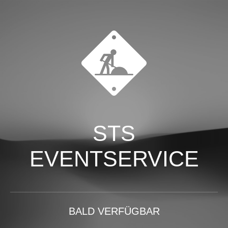
STS
EVENTSERVICE
BALD VERFÜGBAR